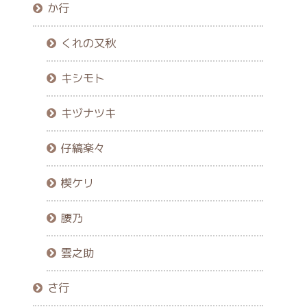
か行
くれの又秋
キシモト
キヅナツキ
仔縞楽々
楔ケリ
腰乃
雲之助
さ行