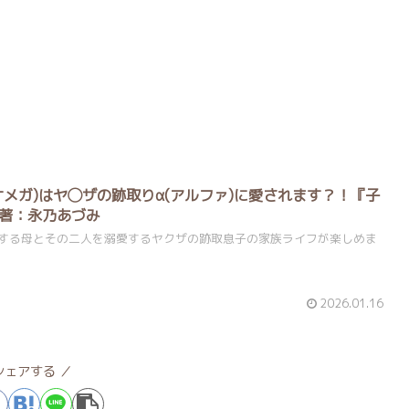
オメガ)はヤ◯ザの跡取りα(アルファ)に愛されます？！『子
著：永乃あづみ
する母とその二人を溺愛するヤクザの跡取息子の家族ライフが楽しめま
2026.01.16
シェアする