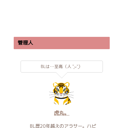
管理人
BLは…至高（人 ˘̩̩̩⌣˘̩̩̩）
虎丸。
BL歴20年越えのアラサー。ハピ