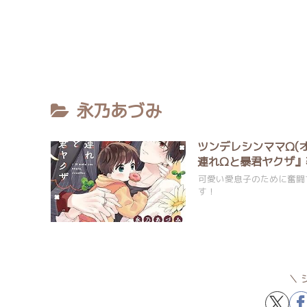
永乃あづみ
ツンデレシンママΩ(
連れΩと暴君ヤクザ』
可愛い愛息子のために奮闘
す！