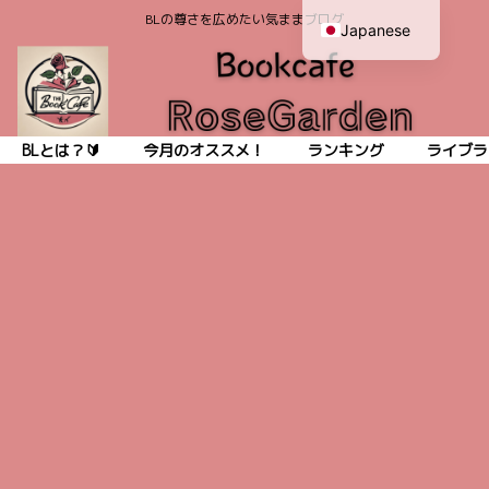
BLの尊さを広めたい気ままブログ
Japanese
English
BLとは？🔰
今月のオススメ！
ランキング
ライブラ