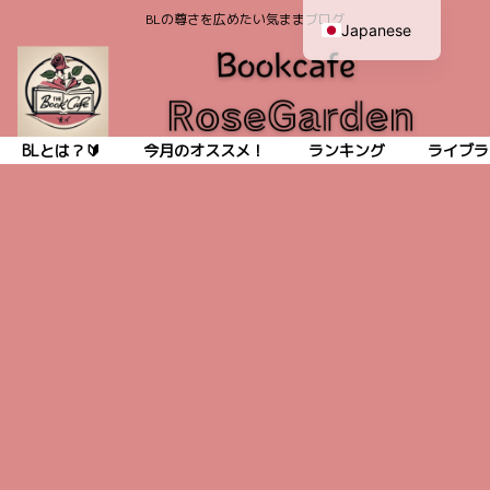
BLの尊さを広めたい気ままブログ
Japanese
English
BLとは？🔰
今月のオススメ！
ランキング
ライブラ