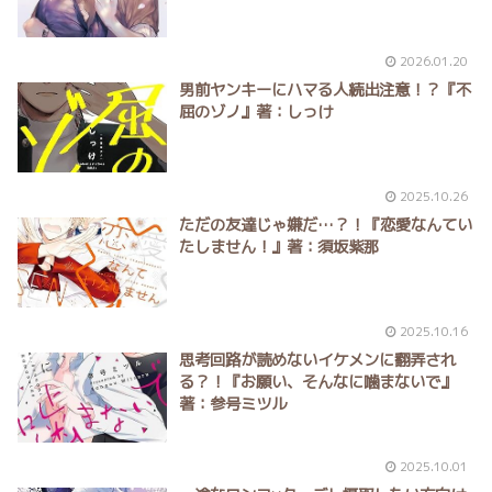
2026.01.20
男前ヤンキーにハマる人続出注意！？『不
屈のゾノ』著：しっけ
2025.10.26
ただの友達じゃ嫌だ…？！『恋愛なんてい
たしません！』著：須坂紫那
2025.10.16
思考回路が読めないイケメンに翻弄され
る？！『お願い、そんなに噛まないで』
著：参号ミツル
2025.10.01