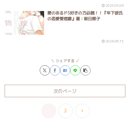
2025.05.06
愛のあるドS好きの方必読！！『年下彼氏
の恋愛管理癖』著：桜日梯子
2024.08.15
シェアする
次のページ
次
1
2
へ