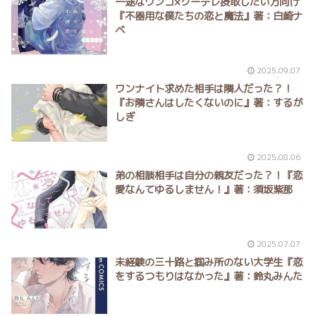
一途なワンコ×クーデレ摂取したい方向け
『不器用な僕たちの恋と魔法』著：白崎ナ
ベ
2025.09.07
ワンナイト求めた相手は隣人だった？！
『お隣さんはしたくないのに』著：するが
しぎ
2025.08.06
弟の相談相手は自分の親友だった？！『恋
愛なんてゆるしません！』著：須坂紫那
2025.07.07
未経験の三十路と掴み所のない大学生『恋
をするつもりはなかった』著：鈴丸みんた