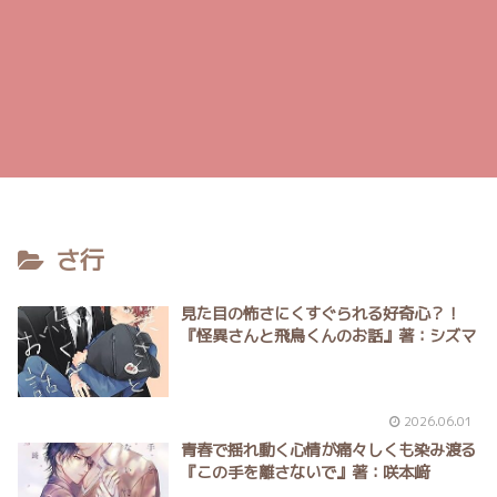
さ行
見た目の怖さにくすぐられる好奇心？！
『怪異さんと飛鳥くんのお話』著：シズマ
2026.06.01
青春で揺れ動く心情が痛々しくも染み渡る
『この手を離さないで』著：咲本﨑