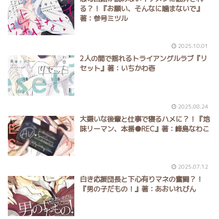
る？！『お願い、そんなに噛まないで』
著：参号ミツル
2025.10.01
2人の間で揺れるトライアングルラブ『リ
セット』著：いちかわ壱
2025.08.24
大嫌いな後輩と仕事で寝るハメに？！『地
味リーマン、本番●REC』著：峰島なわこ
2025.07.12
白き応援団長と下心有りマネの奮闘？！
『男の子だもの！』著：あおいれびん