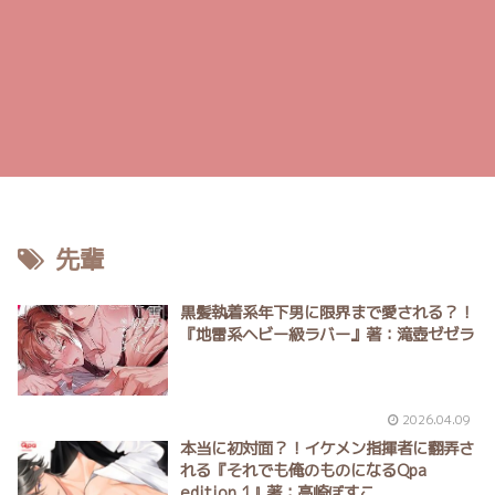
先輩
黒髪執着系年下男に限界まで愛される？！
『地雷系ヘビー級ラバー』著：滝壺ゼゼラ
2026.04.09
本当に初対面？！イケメン指揮者に翻弄さ
れる『それでも俺のものになるQpa
edition 1』著：高崎ぼすこ