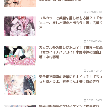
2026.03.30
フルカラーで美麗な推し活を応援？！『ヤ
ンキー、推しと運命と出会う』著：広瀬り
さ
2026.02.06
カップル多め推しが沢山？！『世界一初恋
（セカイイチハツコイ）小野寺律の場合』
著：中村春菊
2025.12.10
男子寮で同室の後輩にドキドキ？！『ちょ
っと待とうよ、春虎くん』著：あめきり
2025.10.03
思考回路が読めないイケメンに翻弄され