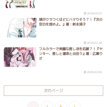
2026.03.03
頭がクラつくほどにハマりそう？！『次の
空白を埋めよ。』著：新本浦子
2026.02.26
フルカラーで美麗な推し活を応援？！『ヤ
ンキー、推しと運命と出会う』著：広瀬り
さ
2026.02.06
次のページ
次
1
2
6