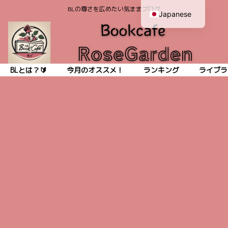
BLの尊さを広めたい気ままブログ
Japanese
English
BLとは？🔰
今月のオススメ！
ランキング
ライブラ