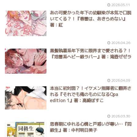
2026.05.11
あの可愛かった年下の幼馴染が本気で口説
いてくる？！『春雷は、あきらめない』
著：紅
2026.04.26
黒髪執着系年下男に限界まで愛される？！
『地雷系ヘビー級ラバー』著：滝壺ゼゼラ
2026.04.09
本当に初対面？！イケメン指揮者に翻弄さ
れる『それでも俺のものになるQpa
edition 1』著：高崎ぼすこ
2026.03.30
思春期にゆれる心情と戸惑いが尊い…『同
級生』著：中村明日美子