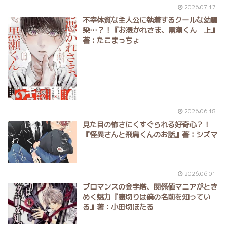
2026.07.17
不幸体質な主人公に執着するクールな幼馴
染…？！『お憑かれさま、黒瀬くん 上』
著：たこまっちょ
2026.06.18
見た目の怖さにくすぐられる好奇心？！
『怪異さんと飛鳥くんのお話』著：シズマ
2026.06.01
ブロマンスの金字塔、関係値マニアがとき
めく魅力『裏切りは僕の名前を知ってい
る』著：小田切ほたる