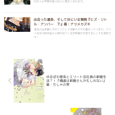
付き人の声無き掛け合いに惹きこまれます。
出会った運命、そして共にいる覚悟『ヒズ・リト
ル・アンバー 下』著：ナツメカズキ
過去の出来事と今がリンクして決断のカギも重なっています。ナツ
メ先生の他作品の人物が出てくる世界線が交差するところも見所で
す！
ゆるぽわ理系とエリート会社員の新婚生
活？！『俺達は新婚さんかもしれない』
著：ちしゃの実