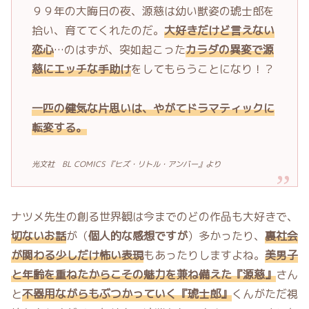
９９年の大晦日の夜、源慈は幼い獣姿の琥士郎を
拾い、育ててくれたのだ。
大好きだけど言えない
恋心
…のはずが、突如起こった
カラダの異変で源
慈にエッチな手助け
をしてもらうことになり！？
一匹の健気な片思いは、やがてドラマティックに
転変する。
光文社 BL COMICS 『ヒズ・リトル・アンバー』より
ナツメ先生の創る世界観は今までのどの作品も大好きで、
切ないお話
が（
個人的な感想ですが
）多かったり、
裏社会
が関わる少しだけ怖い表現
もあったりしますよね。
美男子
と年齢を重ねたからこその魅力を兼ね備えた『源慈』
さん
と
不器用ながらもぶつかっていく『琥士郎』
くんがただ視