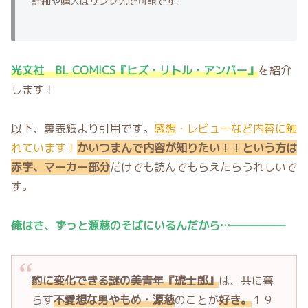
詳細や購入はリンク先で可能です。
光文社 BL COMICS『ヒズ・リトル・アンバー』
を紹介
します！
以下、裏表紙より引用です。
感想・レビューなど内容に触
れています！
かいつまんで内容が知りたい！！という方は
赤字、マーカー部分
だけでも読んでもらえたらうれしいで
す。
俺はさ、ずっと源慈のそばにいるんだから…―――――
豹に変化できる謎の美青年『琥士郎』
は、共に暮
らす
不愛想な男やもめ・源慈
のことが
好き。
１９