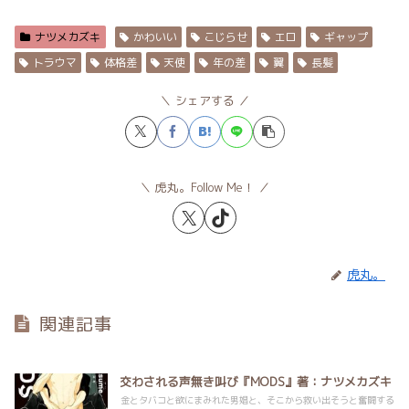
ナツメカズキ
かわいい
こじらせ
エロ
ギャップ
トラウマ
体格差
天使
年の差
翼
長髪
シェアする
虎丸。Follow Me！
虎丸。
関連記事
交わされる声無き叫び『MODS』著：ナツメカズキ
金とタバコと欲にまみれた男娼と、そこから救い出そうと奮闘する