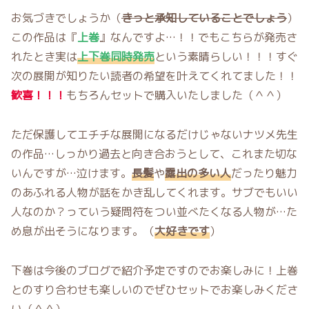
お気づきでしょうか（
きっと承知していることでしょう
）
この作品は『
上巻
』なんですよ…！！でもこちらが発売さ
れたとき実は
上下巻同時発売
という素晴らしい！！！すぐ
次の展開が知りたい読者の希望を叶えてくれてました！！
歓喜！！！
もちろんセットで購入いたしました（＾＾）
ただ保護してエチチな展開になるだけじゃないナツメ先生
の作品…しっかり過去と向き合おうとして、これまた切な
いんですが…泣けます。
長髪
や
露出の多い人
だったり魅力
のあふれる人物が話をかき乱してくれます。サブでもいい
人なのか？っていう疑問符をつい並べたくなる人物が…た
め息が出そうになります。（
大好きです
）
下巻は今後のブログで紹介予定ですのでお楽しみに！上巻
とのすり合わせも楽しいのでぜひセットでお楽しみくださ
い（＾＾）