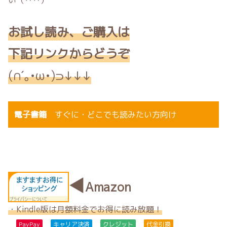
お
試し読み、ご購入は
下記リンクからどうぞ
(∩´｡•ω•)⊃↓↓↓
電子書籍
すぐに・どこでも読みたい方向
け
◀
Amazon
・Kindle版は月額料金でお得に読み放題！
PayPay
キャリア決済
クレジット
代金引換