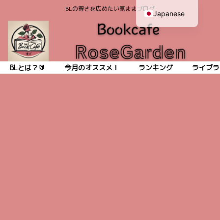
BLの尊さを広めたい気ままブログ
Japanese
English
BLとは？🔰
今月のオススメ！
ランキング
ライブラ