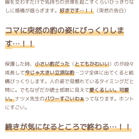
線を交わすだけで気持ちの渋滞を起こすくらいひっきりな
しに感情が揺らぎます。
好きです…！！
（突然の告白）
コマに
突然の豹の姿にびっくりしま
す
…！！
保護した時、
小さい豹だった
（
とてもかわいい
）のが段々
成長して
今じゃ大きい立派な豹
…コマ全体に出てくると結
構びっくりします。人の姿で見慣れているタイミングだと
特に。でもなぜだか琥士郎君に見えて
愛くるしい。可愛
い。
ナツメ先生の
パワーすごいわぁ
ってなります。ホント
にすごい。
続きが気になる
ところで終わる
…！！