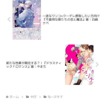
一途なワンコ×クーデレ摂取したい方向け
『不器用な僕たちの恋と魔法』著：白崎
ナベ
新たな性癖が開花する？！『ドラスティ
ックｆロマンス』著：やまち
ホーム
や行
与一マキナ