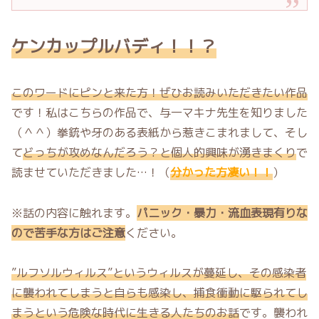
ケンカップルバディ！！？
このワードにピンと来た方！ぜひお読みいただきたい作品
です！私はこちらの作品で、与一マキナ先生を知りました
（＾＾）拳銃や牙のある表紙から惹きこまれまして、そし
て
どっちが攻めなんだろう？と個人的興味が湧きまくり
で
読ませていただきました…！（
分かった方凄い！！
）
※話の内容に触れます。
パニック・暴力・流血表現有りな
ので苦手な方はご注意
ください。
”ルフソルウィルス”というウィルスが蔓延し、その感染者
に襲われてしまうと自らも感染し、捕食衝動に駆られてし
まうという危険な時代に生きる人たちのお話
です。襲われ