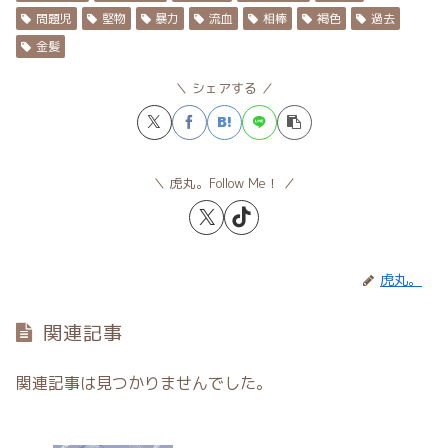
問題児
堅物
暴力
流血
相棒
褐色
過去
金髪
シェアする
虎丸。Follow Me！
虎丸。
関連記事
関連記事は見つかりませんでした。