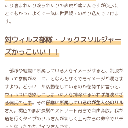
たり噛まれたり殴られたりの表現が痛いんですが(>_<)、
とてもかっこよくて一気に世界観にのめり込んでいけま
す。
対ウィルス部隊・ノックスソルジャー
ズかっこいい！！
部隊や組織に所属している人をイメージすると、制服が
あって拳銃があって、となんとなくでもイメージが湧きま
すよね。どういった活動をしているのかを簡単に言うと、
ウィルスに感染してしまった人を排除するいわば危険すぎ
る傭兵の仕事
。その
部隊に所属しているのが主人公のリル
さん。褐色の肌に長髪のストリート育ちで自由奔放。我が
道を行くタイプのリルさんが新しく上司からの命令でバデ
ィとなったのがゼインさんです。