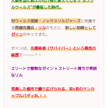
人間を血に飢えた化け物に変えてしまう”ルフソ
ルウィルス”が蔓延した時代。
対ウィルス部隊・ノックスソルジャーズ
に所属す
る
問題児傭兵・
リル
のもとに、
新しい相棒として
ゼイン
がやってきた。
ゼインは、
元感染者（サバイバー）という異色の
経歴
で―――？！
エリートで堅物なゼイン × ストリート育ちで奔放
なリル
荒廃した都市で繰り広げられる、攻×攻のケンカ
ップルバディBL！！