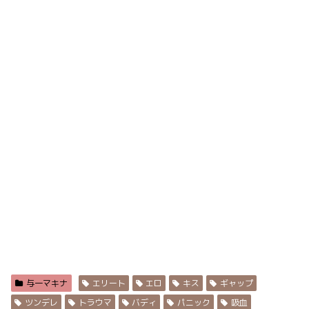
与一マキナ
エリート
エロ
キス
ギャップ
ツンデレ
トラウマ
バディ
パニック
吸血