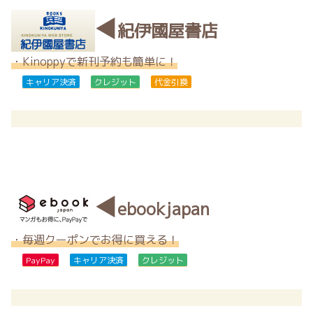
◀
紀伊國屋書店
・Kinoppyで新刊予約も簡単に！
キャリア決済
クレジット
代金引換
◀
ebookjapan
・毎週クーポンでお得に買える！
PayPay
キャリア決済
クレジット