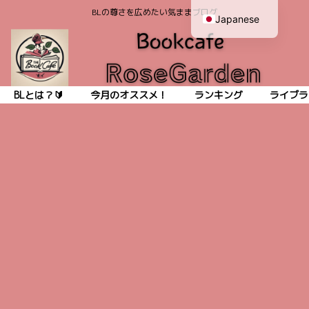
BLの尊さを広めたい気ままブログ
Japanese
English
BLとは？🔰
今月のオススメ！
ランキング
ライブラ