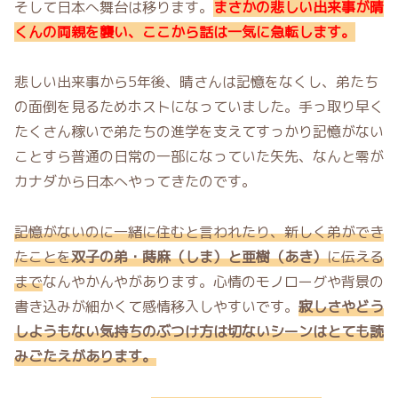
そして日本へ舞台は移ります。
まさかの悲しい出来事が晴
くんの両親を襲い、ここから話は一気に急転します。
悲しい出来事から5年後、晴さんは記憶をなくし、弟たち
の面倒を見るためホストになっていました。手っ取り早く
たくさん稼いで弟たちの進学を支えてすっかり記憶がない
ことすら普通の日常の一部になっていた矢先、なんと零が
カナダから日本へやってきたのです。
記憶がないのに一緒に住むと言われたり、新しく弟ができ
たことを
双子の弟・蒔麻（しま）と亜樹（あき）
に伝える
まで
なんやかんやがあります。心情のモノローグや背景の
書き込みが細かくて感情移入しやすいです。
寂しさやどう
しようもない気持ちのぶつけ方は切ないシーンはとても読
みごたえがあります。