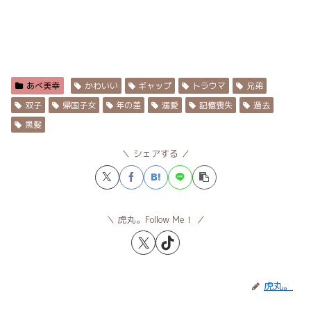
あべ美幸
かわいい
ギャップ
トラウマ
兄弟
双子
帰国子女
年の差
溺愛
記憶喪失
過去
黒髪
シェアする
虎丸。Follow Me！
虎丸。