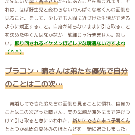
た先にいた
母・春子さん
からにあることを頼まれます。そ
れは、ほぼ野生児と変わらないわんぱくな零くんの面倒を
見ること。そして、少しでも人間に近づけた生活ができる
ように矯正すること。自身が知らないままに引き取ること
を決めた零くんはなかなか一筋縄じゃ行きません。楽し
い。
振り回されるイケメンほどレアな境遇ないですよね
（＾＾）
ブラコン・晴さんは弟たち優先で自分
のことは二の次…
再婚してできた弟たちの面倒を見ることに慣れ、自身の
ことは二の次だった晴さん。実の母親が海外にまで呼びつ
けて引き取ると急にいわれた、
新たにできた末っ子零くん
ととつかぬ間の夏休みのほとんどを一緒に過ごしました。