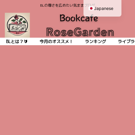
BLの尊さを広めたい気ままブログ
Japanese
English
BLとは？🔰
今月のオススメ！
ランキング
ライブラ