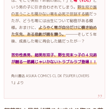
は、そこで突然「お前の弟だ！」と
零（れん）
と
いう男の子に引き合わされてしまう。
野生児で誰
の言うことも聞かない零を必死で世話する晴
だっ
たが、どうも零には出生について秘密がある模
様。おまけに、
ようやく零が自分だけに懐き始め
た矢先、ある悲劇が晴を襲う。
―――そして５年
後、成長した零に再会した晴だったが…？
苦労性長男、超美形双子、野生児末っ子の４兄弟
が贈る一筋縄じゃいかないトラブルラブ登場！！
角川書店 ASUKA COMICS CL DX『SUPER LOVERS
1』より