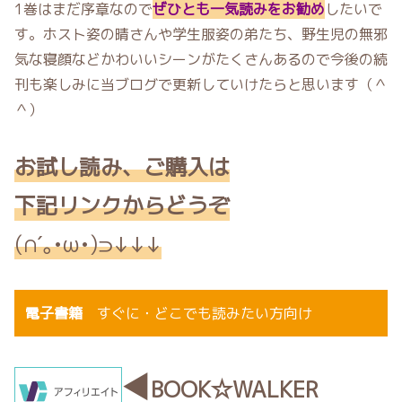
1巻はまだ序章なので
ぜひとも一気読みをお勧め
したいで
す。ホスト姿の晴さんや学生服姿の弟たち、野生児の無邪
気な寝顔などかわいいシーンがたくさんあるので今後の続
刊も楽しみに当ブログで更新していけたらと思います（＾
＾）
お
試し読み、ご購入は
下記リンクからどうぞ
(∩´｡•ω•)⊃↓↓↓
電子書籍
すぐに・どこでも読みたい方向
け
◀
BOOK☆WALKER