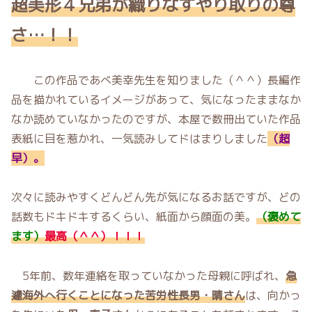
超美形４兄弟が織りなすやり取りの尊
さ…！！
この作品であべ美幸先生を知りました（＾＾）長編作
品を描かれているイメージがあって、気になったままなか
なか読めていなかったのですが、本屋で数冊出ていた作品
表紙に目を惹かれ、一気読みしてドはまりしました
（超
早）。
次々に読みやすくどんどん先が気になるお話ですが、どの
話数もドキドキするくらい、紙面から顔面の美。
（褒めて
ます）
最高（＾＾）！！！
5年前、数年連絡を取っていなかった母親に呼ばれ、
急
遽海外へ行くことになった苦労性長男・晴さん
は、向かっ